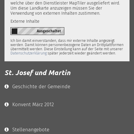
welche über den Dienstleister MapTiler ausgeliefert wird.
Um diese Landkarte anzuzeigen müssen Sie der
Verwendung von externen Inhalten zustimmen.
Externe Inhalte
Ich bin damit einverstanden, dass mir externe Inhalte angezeigt
werden. Damit können personenbezogene Daten an Drittplattformen
übermittelt werden. Diese Einstellung kann auf der Seite mit unserer
Datenschutzerklärung
später jederzeit wieder geändert werden.
St. Josef und Martin
Geschichte der Gemeinde
Konvent März 2012
Stellenangebote