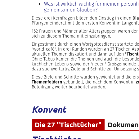
Was ist wirklich wichtig für meinen persön
gemeinsamen Glauben?
Diese drei Kernfragen bilden den Einstieg in einen
Di
Pfarrgemeinderat mit dem ersten Konvent in Langenfe
162 Frauen und Männer aller Altersgruppen waren der s
sich zu diesem Thema mit einzubringen.
Eingestimmt durch einen Wortgottesdienst startete d
"world-café". In drei Runden wurden an 27 Tischen A
aktuellen Themen diskutiert und dann auf den "
Tisch
Ohne Tabus kamen die Themen und auch die besonde
kirchlichen Lebens sowie der "neuen" Großgemeinde 
dazu stichwortartig Ziele und Schritte zur Umsetzung sk
Diese Ziele und Schritte wurden gewichtet und die ers
Themenfeldern
gebündelt, die nach dem Konvent in
z
Beteiligung weiter bearbeitet wurden.
Konvent
Die 27 "Tischtücher"
Dokument