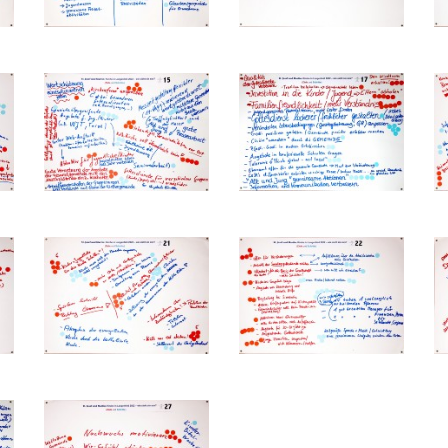
-
-
-
-
-
-