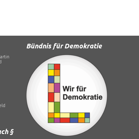
Bündnis für Demokratie
artin
d
eld
ch §