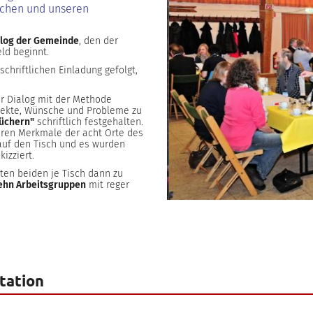
lichen und unseren
alog der Gemeinde
, den der
ld beginnt.
chriftlichen Einladung gefolgt,
er Dialog mit der Methode
spekte, Wünsche und Probleme zu
tüchern"
schriftlich festgehalten.
ren Merkmale der acht Orte des
auf den Tisch und es wurden
izziert.
ten beiden je Tisch dann zu
ehn Arbeitsgruppen
mit reger
ation