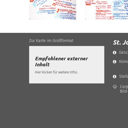
-
-
Zur Karte im Großformat
St. J
Gesc
Empfohlener externer
Konv
Inhalt
Hier klicken für weitere Infos.
Stel
Corp
Bild