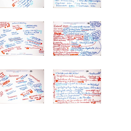
-
-
-