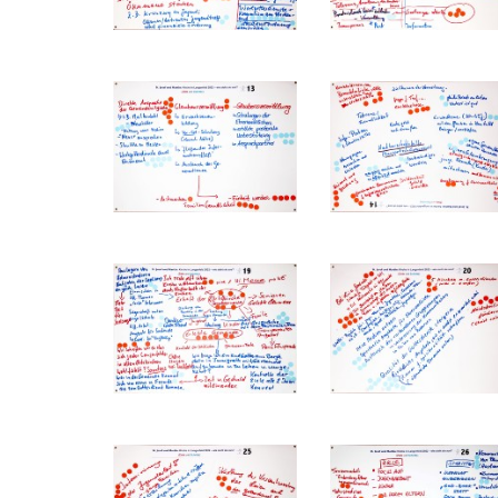
-
-
-
-