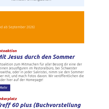
and ab September 2026)
:
otoaktion
it Jesus durch den Sommer
toaktion zum Mitmachen für alle! Besorg dir eine der
einen Jesusfiguren im Pastoralbüro, bei Schwester
switha, oder in jeder Sakristei, nimm sie den Sommer
er mit, und mach Fotos davon. Wir veröffentlichen die
lder hier auf der Homepage!
Mehr
:
nkerplatz
reff 60 plus (Buchvorstellung