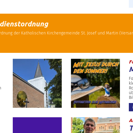
sdienstordnung
ordnung der Katholischen Kirchengemeinde St. Josef und Martin (Vers
F
M
Fo
kl
n
Ro
üb
Bi
A
T