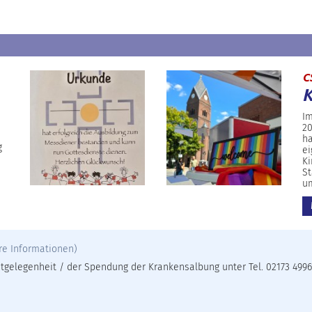
C
K
Im
20
ha
g
ei
Ki
St
u
re Informationen)
gelegenheit / der Spendung der Krankensalbung unter Tel. 02173 49961