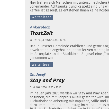
Hier treffen sich Menschen mit unterschiedlichen 
voneinander. Achtsamkeit und Respekt sind uns wich
Kaffee ist gesorgt. Es entstehen Ihnen keine Kosten
Weiter lesen
:
Ankerplatz
TrostZeit
Mo. 28. Sept. 2026 16:00 - 17:30
Das in unserer Gemeinde etablierte und gerne an
erweitert sein Angebot. An jedem letzten Montag i
im Ankerplatz an der Stadtkirche St. Josef eine „Tro
genommen werden.
Weiter lesen
:
St. Josef
Stay and Pray
Di. 6. Okt. 2026 18:30 - 20:15
Im neuen Jahr 2026 werden wir Stay and Pray Aben
beginnen, die mit Lobpreis Musik gestaltet wird. I
Eucharistische Anbetung mit Impulsen, Stille und L
dazu. Immer am ersten Dienstag im Monat um 18.3
19.15 Uhr Eucharistische Anbetung in St. Josef, Lang