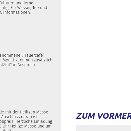
Kulturen und lernen
tig. Für Wasser, Tee und
. Informationen...
genommene „Trauercafe“
m Monat kann nun zusätzlich
stZeit“ in Anspruch
de mit der Heiligen Messe
ZUM VORMERK
m Anschluss daran ist
obpreis. Herzliche Einladung
0 Uhr Heilige Messe und um
enfeld.