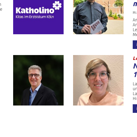
m
n
ue
Mi.
Am
An
Le
Me
L
N
1
La
un
La
Hi