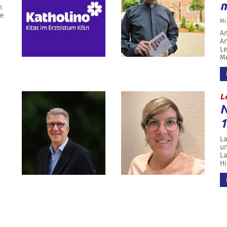
m
n
ue
Mi.
Am
An
Le
Me
L
N
1
La
un
La
Hi