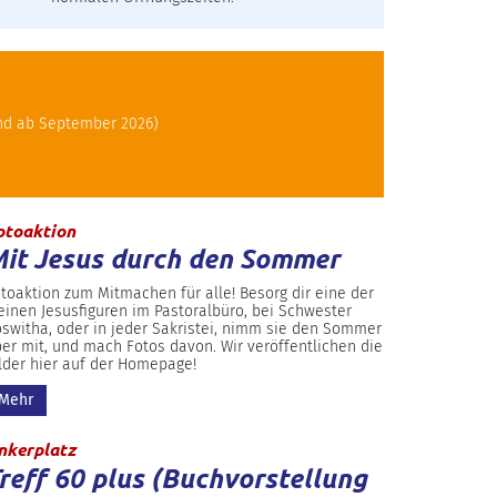
and ab September 2026)
:
otoaktion
it Jesus durch den Sommer
toaktion zum Mitmachen für alle! Besorg dir eine der
einen Jesusfiguren im Pastoralbüro, bei Schwester
switha, oder in jeder Sakristei, nimm sie den Sommer
er mit, und mach Fotos davon. Wir veröffentlichen die
lder hier auf der Homepage!
Mehr
:
nkerplatz
reff 60 plus (Buchvorstellung