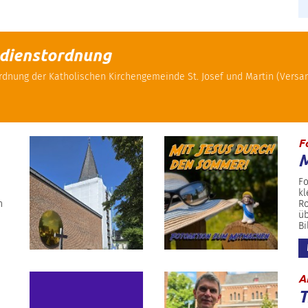
sdienstordnung
ordnung der Katholischen Kirchengemeinde St. Josef und Martin (Vers
F
M
Fo
kl
n
Ro
üb
Bi
A
T