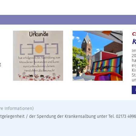
C
K
Im
20
ha
g
ei
Ki
St
u
re Informationen)
gelegenheit / der Spendung der Krankensalbung unter Tel. 02173 49961