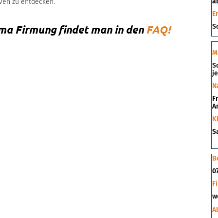
a
iven zu entdecken.
E
So
ma Firmung findet man in den
FAQ!
M
S
j
N
Fr
A
K
S
B
07
F
w
A