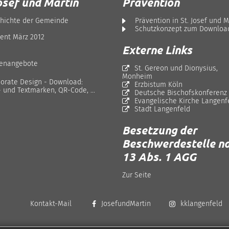
osef und Martin
Prävention
hichte der Gemeinde
Prävention in St. Josef und M
Schutzkonzept zum Downloa
ent März 2012
Externe Links
lenangebote
St. Gereon und Dionysius,
Monheim
orate Design - Download:
Erzbistum Köln
- und Textmarken, QR-Code, ...
Deutsche Bischofskonferenz
Evangelische Kirche Langenf
Stadt Langenfeld
Besetzung der
Beschwerdestelle na
13 Abs. 1 AGG
Zur Seite
Kontakt-Mail
JosefundMartin
kklangenfeld