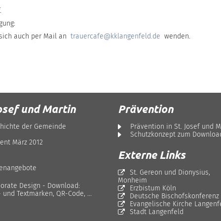
.
gung:
 sich auch per Mail an
trauercafe@kklangenfeld.de
wenden.
osef und Martin
Prävention
hichte der Gemeinde
Prävention in St. Josef und M
Schutzkonzept zum Downloa
ent März 2012
Externe Links
lenangebote
St. Gereon und Dionysius,
Monheim
orate Design - Download:
Erzbistum Köln
- und Textmarken, QR-Code, ...
Deutsche Bischofskonferenz
Evangelische Kirche Langenf
Stadt Langenfeld