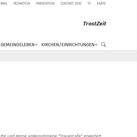
-MAIL
REDAKTION
PRÄVENTION
ZUKUNFT 2030
TV
KARTE
TrostZeit
GEMEINDELEBEN
KIRCHEN/EINRICHTUNGEN
erte und gerne angenommene "Trauercafe" erweitert