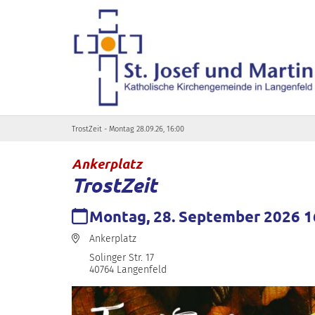
Zum Inhalt springen
TrostZeit - Montag 28.09.26, 16:00
:
Ankerplatz
TrostZeit
Datum:
Montag, 28. September 2026 16
Ort:
Ankerplatz
Solinger Str. 17
40764
Langenfeld