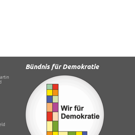
Bündnis für Demokratie
artin
d
eld