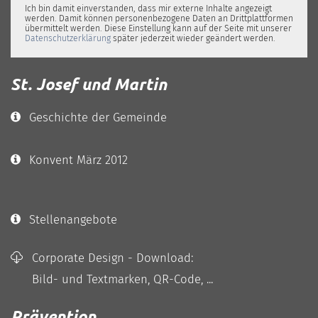
Ich bin damit einverstanden, dass mir externe Inhalte angezeigt
werden. Damit können personenbezogene Daten an Drittplattformen
übermittelt werden. Diese Einstellung kann auf der Seite mit unserer
Datenschutzerklärung
später jederzeit wieder geändert werden.
St. Josef und Martin
Geschichte der Gemeinde
Konvent März 2012
Stellenangebote
Corporate Design - Download:
Bild- und Textmarken, QR-Code, ...
Prävention