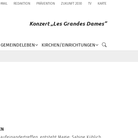
-MAIL
REDAKTION
PRÄVENTION
ZUKUNFT 2030
TV
KARTE
Konzert „Les Grandes Dames“
GEMEINDELEBEN
KIRCHEN/EINRICHTUNGEN
EN
 aufeinandertreffen, entsteht Magie: Sabine Kühlich