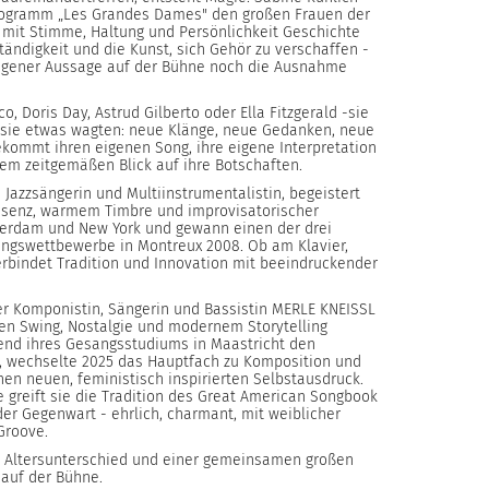
rogramm „Les Grandes Dames" den großen Frauen der
e mit Stimme, Haltung und Persönlichkeit Geschichte
ständigkeit und die Kunst, sich Gehör zu verschaffen -
t eigener Aussage auf der Bühne noch die Ausnahme
o, Doris Day, Astrud Gilberto oder Ella Fitzgerald -sie
 sie etwas wagten: neue Klänge, neue Gedanken, neue
ekommt ihren eigenen Song, ihre eigene Interpretation
inem zeitgemäßen Blick auf ihre Botschaften.
 Jazzsängerin und Multiinstrumentalistin, begeistert
senz, warmem Timbre und improvisatorischer
sterdam und New York und gewann einen der drei
angswettbewerbe in Montreux 2008. Ob am Klavier,
rbindet Tradition und Innovation mit beeindruckender
ner Komponistin, Sängerin und Bassistin MERLE KNEISSL
hen Swing, Nostalgie und modernem Storytelling
end ihres Gesangsstudiums in Maastricht den
", wechselte 2025 das Hauptfach zu Komposition und
en neuen, feministisch inspirierten Selbstausdruck.
 greift sie die Tradition des Great American Songbook
 der Gegenwart - ehrlich, charmant, mit weiblicher
Groove.
n Altersunterschied und einer gemeinsamen großen
h auf der Bühne.