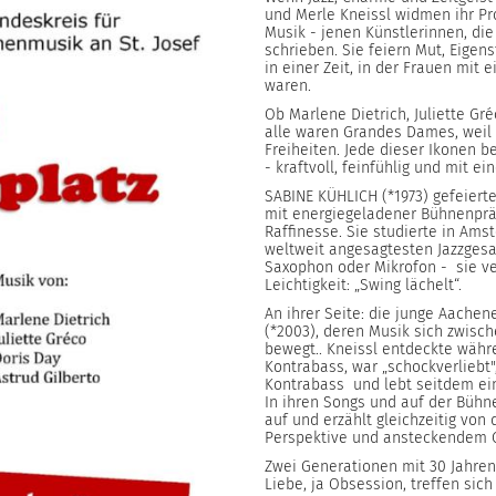
und Merle Kneissl widmen ihr P
Musik - jenen Künstlerinnen, di
schrieben. Sie feiern Mut, Eigen
in einer Zeit, in der Frauen mi
waren.
Ob Marlene Dietrich, Juliette Gréc
alle waren Grandes Dames, weil
Freiheiten. Jede dieser Ikonen b
- kraftvoll, feinfühlig und mit e
SABINE KÜHLICH (*1973) gefeierte
mit energiegeladener Bühnenprä
Raffinesse. Sie studierte in Am
weltweit angesagtesten Jazzges
Saxophon oder Mikrofon - sie ve
Leichtigkeit: „Swing lächelt“.
An ihrer Seite: die junge Aache
(*2003), deren Musik sich zwisc
bewegt.. Kneissl entdeckte währ
Kontrabass, war „schockverliebt
Kontrabass und lebt seitdem ein
In ihren Songs und auf der Bühne
auf und erzählt gleichzeitig von
Perspektive und ansteckendem 
Zwei Generationen mit 30 Jahre
Liebe, ja Obsession, treffen sic