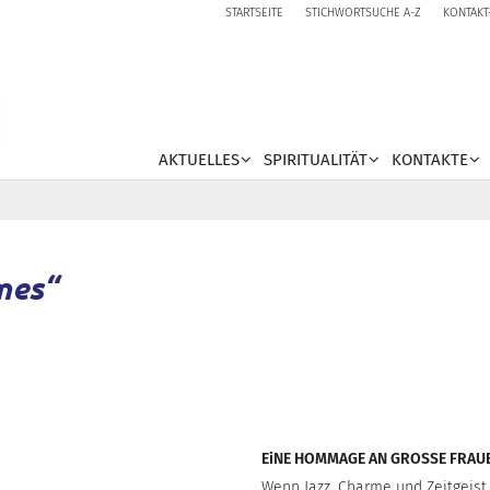
STARTSEITE
STICHWORTSUCHE A-Z
KONTAKT
AKTUELLES
SPIRITUALITÄT
KONTAKTE
mes“
EiNE HOMMAGE AN GROSSE FRAU
Wenn Jazz, Charme und Zeitgeist