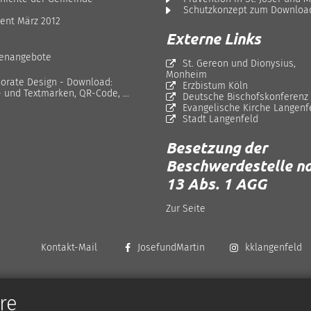
Schutzkonzept zum Downloa
ent März 2012
Externe Links
lenangebote
St. Gereon und Dionysius,
Monheim
orate Design - Download:
Erzbistum Köln
- und Textmarken, QR-Code, ...
Deutsche Bischofskonferenz
Evangelische Kirche Langenf
Stadt Langenfeld
Besetzung der
Beschwerdestelle na
13 Abs. 1 AGG
Zur Seite
Kontakt-Mail
JosefundMartin
kklangenfeld
re