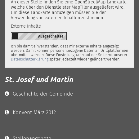
An dieser Stelle finden Sie eine OpenStreetMap Landkarte,
welche über den Dienstleister MapTiler ausgeliefert wird.
Um diese Landkarte anzuzeigen müssen Sie der
Verwendung von externen Inhalten zustimmen.
Externe Inhalte
Ich bin damit einverstanden, dass mir externe Inhalte angezeigt
werden. Damit können personenbezogene Daten an Drittplattformen
übermittelt werden. Diese Einstellung kann auf der Seite mit unserer
Datenschutzerklärung
später jederzeit wieder geändert werden.
St. Josef und Martin
Geschichte der Gemeinde
Konvent März 2012
Stellenangebote