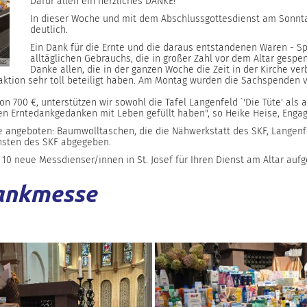
Dafür allen ein herzliches DANKE!
In dieser Woche und mit dem Abschlussgottesdienst am Sonnt
deutlich.
Ein Dank für die Ernte und die daraus entstandenen Waren - Spe
alltäglichen Gebrauchs, die in großer Zahl vor dem Altar gespe
aas
Danke allen, die in der ganzen Woche die Zeit in der Kirche
aktion sehr toll beteiligt haben. Am Montag wurden die Sachspenden
 700 €, unterstützen wir sowohl die Tafel Langenfeld `'Die Tüte' als 
den Erntedankgedanken mit Leben gefüllt haben", so Heike Heise, Eng
 angeboten: Baumwolltaschen, die die Nähwerkstatt des SKF, Langenfel
nsten des SKF abgegeben.
0 neue Messdienser/innen in St. Josef für Ihren Dienst am Altar au
dankmesse