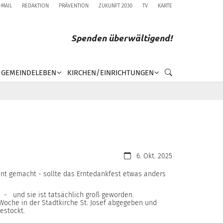
-MAIL
REDAKTION
PRÄVENTION
ZUKUNFT 2030
TV
KARTE
Spenden überwältigend!
GEMEINDELEBEN
KIRCHEN/EINRICHTUNGEN
Datum:
6. Okt. 2025
nnt gemacht - sollte das Erntedankfest etwas anders
- und sie ist tatsächlich groß geworden.
oche in der Stadtkirche St. Josef abgegeben und
gestockt.