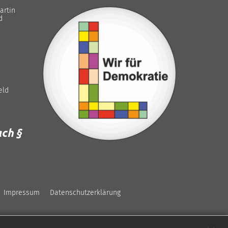
artin
d
eld
ch §
Impressum
Datenschutzerklärung