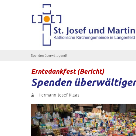
Zum Inhalt springen
Spenden überwältigend!
:
Erntedankfest (Bericht)
Spenden überwältige
Von:
Hermann-Josef Klaas