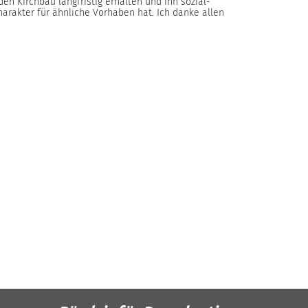
en Kirchbau langfristig erhalten und ihn sozial-
harakter für ähnliche Vorhaben hat. Ich danke allen