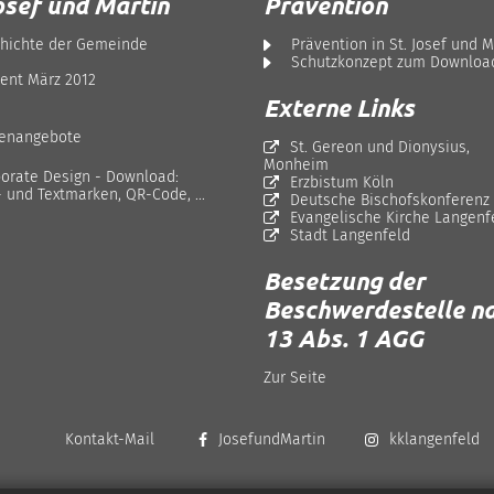
osef und Martin
Prävention
hichte der Gemeinde
Prävention in St. Josef und M
Schutzkonzept zum Downloa
ent März 2012
Externe Links
lenangebote
St. Gereon und Dionysius,
Monheim
orate Design - Download:
Erzbistum Köln
- und Textmarken, QR-Code, ...
Deutsche Bischofskonferenz
Evangelische Kirche Langenf
Stadt Langenfeld
Besetzung der
Beschwerdestelle na
13 Abs. 1 AGG
Zur Seite
Kontakt-Mail
JosefundMartin
kklangenfeld