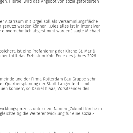
en. Hierbei wird das Angebot von sozialgeförderten
Der Altarraum mit Orgel soll als Versammlungsfläche
genutzt werden können. „Dies alles ist in intensiven
 einvernehmlich abgestimmt worden“, sagte Michael
sichert, ist eine Profanierung der Kirche St. Mariä-
über trifft das Erzbistum Köln Ende des Jahres 2026.
gemeinde und der Firma Rotterdam Bau Gruppe sehr
der Quartiersplanung der Stadt Langenfeld – mit
auen können“, so Daniel Klaas, Vorsitzender des
wicklungsprozess unter dem Namen „Zukunft Kirche in
eichzeitig die Weiterentwicklung für eine sozial-