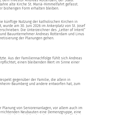
n, dem Investor Andreas Rotterdam, der Stadt
ahre alte Kirche St. Mariä-Himmelfahrt gefasst.
er bisherigen Form erhalten bleiben.
ie künftige Nutzung der katholischen Kirchen in
, wurde am 30. Juni 2026 im Ankerplatz von St. Josef
erschrieben. Die Unterzeichner des „Letter of Intent“
kt und Bauunternehmer Andreas Rotterdam und Linus
retisierung der Planungen gehen.
tzte. Aus der Familiennachfolge fühlt sich Andreas
pflichtet, einen bleibenden Wert im Sinne einer
espekt gegenüber der Familie, die allein in
, Monheim-Baumberg und andere entworfen hat, zum
er Planung von Seniorenanlagen, vor allem auch im
zu errichtenden Neubauten eine Demenzgruppe, eine