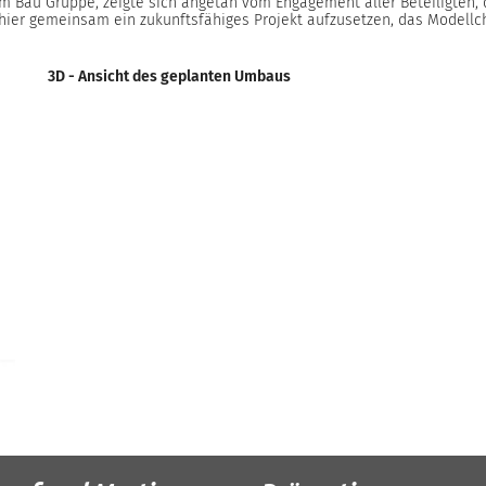
 Bau Gruppe, zeigte sich angetan vom Engagement aller Beteiligten, d
, hier gemeinsam ein zukunftsfähiges Projekt aufzusetzen, das Modellc
3D - Ansicht des geplanten Umbaus