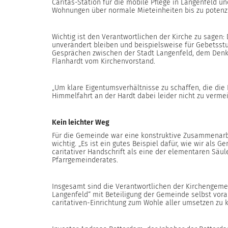
Caritas-Station für die mobile Pflege in Langenfeld
Wohnungen über normale Mieteinheiten bis zu potenz
Wichtig ist den Verantwortlichen der Kirche zu sagen
unverändert bleiben und beispielsweise für Gebetsstu
Gesprächen zwischen der Stadt Langenfeld, dem Den
Flanhardt vom Kirchenvorstand.
„Um klare Eigentumsverhältnisse zu schaffen, die die K
Himmelfahrt an der Hardt dabei leider nicht zu vermeid
Kein leichter Weg
Für die Gemeinde war eine konstruktive Zusammenarb
wichtig. „Es ist ein gutes Beispiel dafür, wie wir a
caritativer Handschrift als eine der elementaren Säul
Pfarrgemeinderates.
Insgesamt sind die Verantwortlichen der Kirchengeme
Langenfeld“ mit Beteiligung der Gemeinde selbst vorau
caritativen-Einrichtung zum Wohle aller umsetzen zu 