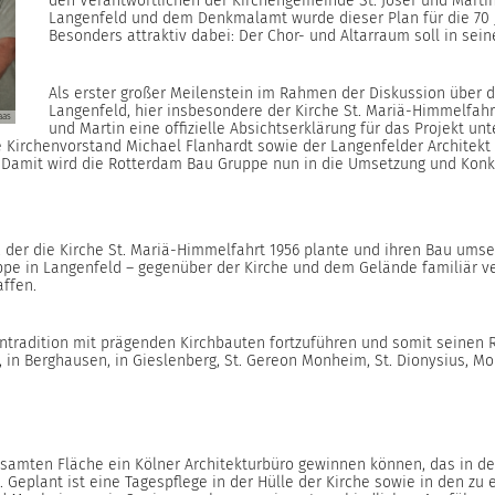
den Verantwortlichen der Kirchengemeinde St. Josef und Marti
Langenfeld und dem Denkmalamt wurde dieser Plan für die 70 J
Besonders attraktiv dabei: Der Chor- und Altarraum soll in sein
Als erster großer Meilenstein im Rahmen der Diskussion über d
Langenfeld, hier insbesondere der Kirche St. Mariä-Himmelfahrt
aas
und Martin eine offizielle Absichtserklärung für das Projekt unt
de Kirchenvorstand Michael Flanhardt sowie der Langenfelder Archite
 Damit wird die Rotterdam Bau Gruppe nun in die Umsetzung und Konk
 der die Kirche St. Mariä-Himmelfahrt 1956 plante und ihren Bau umse
pe in Langenfeld – gegenüber der Kirche und dem Gelände familiär ver
affen.
ntradition mit prägenden Kirchbauten fortzuführen und somit seinen R
dt, in Berghausen, in Gieslenberg, St. Gereon Monheim, St. Dionysius
esamten Fläche ein Kölner Architekturbüro gewinnen können, das in d
gt. Geplant ist eine Tagespflege in der Hülle der Kirche sowie in den 