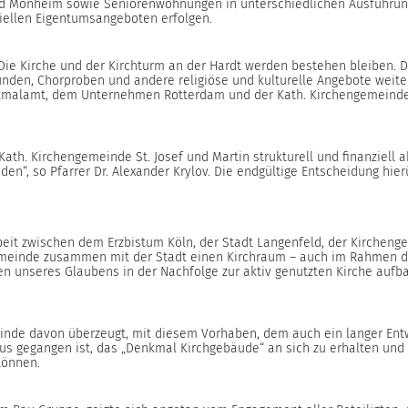
 und Monheim sowie Seniorenwohnungen in unterschiedlichen Ausführung
iellen Eigentumsangeboten erfolgen.
: Die Kirche und der Kirchturm an der Hardt werden bestehen bleiben. 
nden, Chorproben und andere religiöse und kulturelle Angebote weiter 
kmalamt, dem Unternehmen Rotterdam und der Kath. Kirchengemeinde
ath. Kirchengemeinde St. Josef und Martin strukturell und finanziell ab
en“, so Pfarrer Dr. Alexander Krylov. Die endgültige Entscheidung hier
eit zwischen dem Erzbistum Köln, der Stadt Langenfeld, der Kirchen
ls Gemeinde zusammen mit der Stadt einen Kirchraum – auch im Rahmen 
en unseres Glaubens in der Nachfolge zur aktiv genutzten Kirche aufb
inde davon überzeugt, mit diesem Vorhaben, dem auch ein langer Ent
s gegangen ist, das „Denkmal Kirchgebäude“ an sich zu erhalten und gl
können.