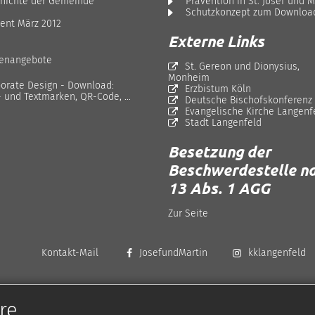
hichte der Gemeinde
Prävention in St. Josef und M
Schutzkonzept zum Downloa
ent März 2012
Externe Links
lenangebote
St. Gereon und Dionysius,
Monheim
orate Design - Download:
Erzbistum Köln
- und Textmarken, QR-Code, ...
Deutsche Bischofskonferenz
Evangelische Kirche Langenf
Stadt Langenfeld
Besetzung der
Beschwerdestelle na
13 Abs. 1 AGG
Zur Seite
Kontakt-Mail
JosefundMartin
kklangenfeld
re