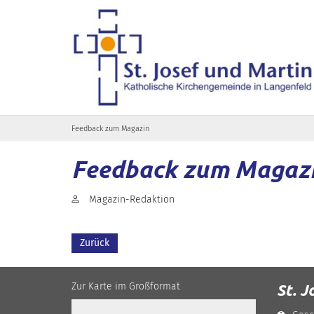
Zum Inhalt springen
Feedback zum Magazin
Feedback zum Magaz
Von:
Magazin-Redaktion
Zurück
Zur Karte im Großformat
St. J