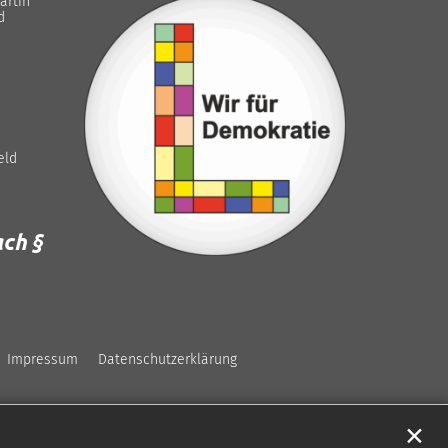
artin
d
eld
ch §
Impressum
Datenschutzerklärung
✕