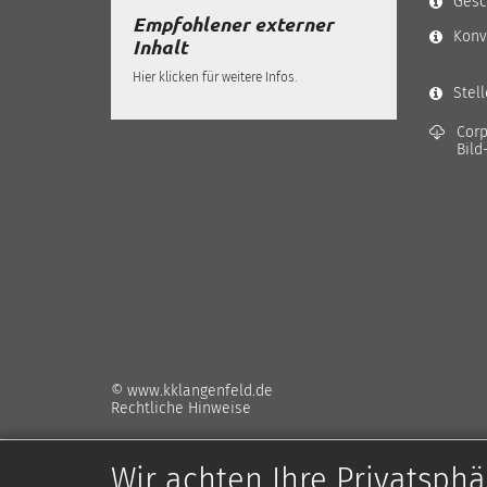
Gesc
Empfohlener externer
Konv
Inhalt
Hier klicken für weitere Infos.
Stel
Corp
Bild
© www.kklangenfeld.de
Rechtliche Hinweise
Wir achten Ihre Privatsphä