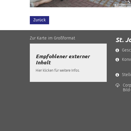
© SKF Langenf
Zurück
Zur Karte im Großformat
St. J
Gesc
Empfohlener externer
Konv
Inhalt
Hier klicken für weitere Infos.
Stel
Corp
Bild