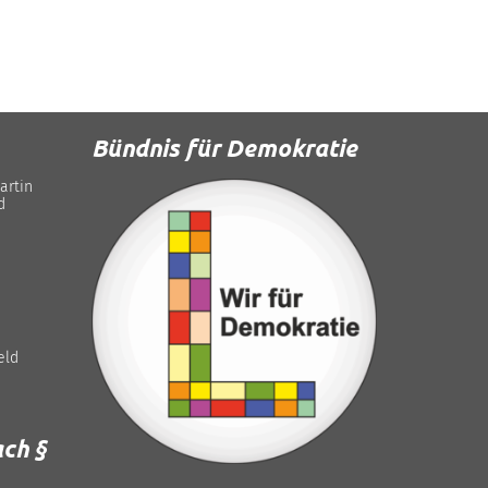
Bündnis für Demokratie
artin
d
eld
ch §