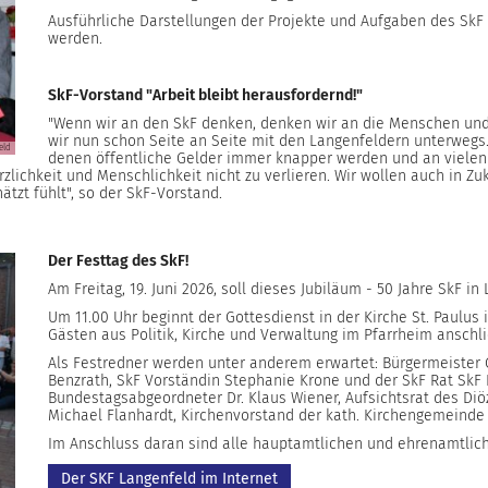
Ausführliche Darstellungen der Projekte und Aufgaben des Sk
werden.
SkF-Vorstand "Arbeit bleibt herausfordernd!"
"Wenn wir an den SkF denken, denken wir an die Menschen und d
wir nun schon Seite an Seite mit den Langenfeldern unterwegs. 
eld
denen öffentliche Gelder immer knapper werden und an vielen S
zlichkeit und Menschlichkeit nicht zu verlieren. Wir wollen auch in Zu
tzt fühlt", so der SkF-Vorstand.
Der Festtag des SkF!
Am Freitag, 19. Juni 2026, soll dieses Jubiläum - 50 Jahre SkF in
Um 11.00 Uhr beginnt der Gottesdienst in der Kirche St. Paulus
Gästen aus Politik, Kirche und Verwaltung im Pfarrheim anschli
Als Festredner werden unter anderem erwartet: Bürgermeister 
Benzrath, SkF Vorständin Stephanie Krone und der SkF Rat SkF 
Bundestagsabgeordneter Dr. Klaus Wiener, Aufsichtsrat des Di
Michael Flanhardt, Kirchenvorstand der kath. Kirchengemeinde S
Im Anschluss daran sind alle hauptamtlichen und ehrenamtlich
Der SKF Langenfeld im Internet