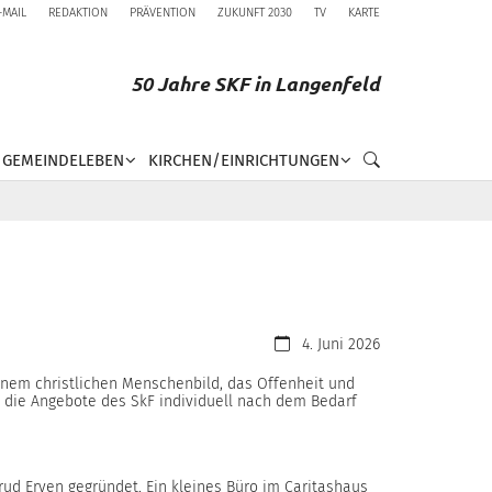
-MAIL
REDAKTION
PRÄVENTION
ZUKUNFT 2030
TV
KARTE
50 Jahre SKF in Langenfeld
GEMEINDELEBEN
KIRCHEN/EINRICHTUNGEN
Datum:
4. Juni 2026
 einem christlichen Menschenbild, das Offenheit und
h die Angebote des SkF individuell nach dem Bedarf
rud Erven gegründet. Ein kleines Büro im Caritashaus