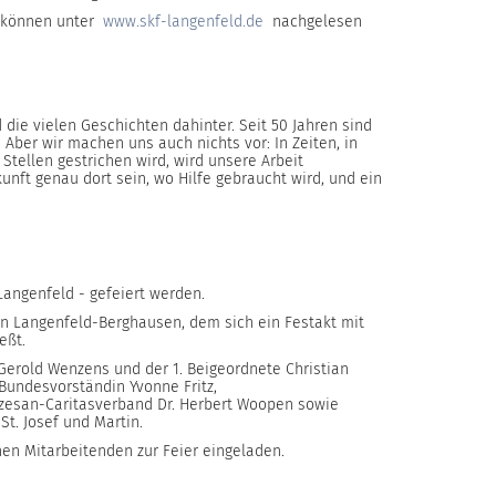
F können unter
www.skf-langenfeld.de
nachgelesen
ie vielen Geschichten dahinter. Seit 50 Jahren sind
Aber wir machen uns auch nichts vor: In Zeiten, in
tellen gestrichen wird, wird unsere Arbeit
kunft genau dort sein, wo Hilfe gebraucht wird, und ein
 Langenfeld - gefeiert werden.
 in Langenfeld-Berghausen, dem sich ein Festakt mit
eßt.
Gerold Wenzens und der 1. Beigeordnete Christian
Bundesvorständin Yvonne Fritz,
özesan-Caritasverband Dr. Herbert Woopen sowie
t. Josef und Martin.
en Mitarbeitenden zur Feier eingeladen.