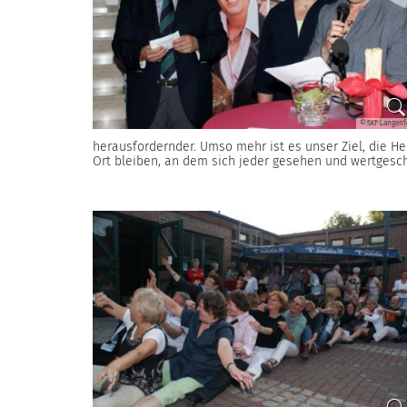
© SKF Langenf
herausfordernder. Umso mehr ist es unser Ziel, die Her
Ort bleiben, an dem sich jeder gesehen und wertgeschä