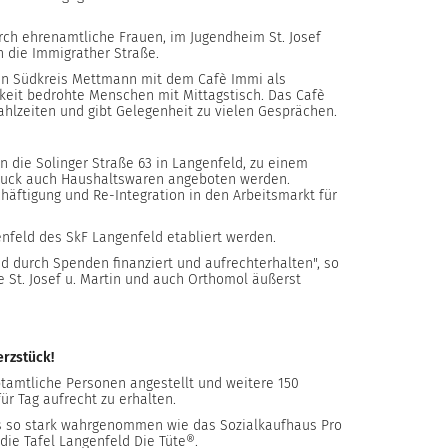
rch ehrenamtliche Frauen, im Jugendheim St. Josef
n die Immigrather Straße.
den Südkreis Mettmann mit dem Cafè Immi als
keit bedrohte Menschen mit Mittagstisch. Das Cafè
hlzeiten und gibt Gelegenheit zu vielen Gesprächen.
n die Solinger Straße 63 in Langenfeld, zu einem
muck auch Haushaltswaren angeboten werden.
häftigung und Re-Integration in den Arbeitsmarkt für
nfeld des SkF Langenfeld etabliert werden.
d durch Spenden finanziert und aufrechterhalten", so
he St. Josef u. Martin und auch Orthomol äußerst
erzstück!
tamtliche Personen angestellt und weitere 150
r Tag aufrecht zu erhalten.
´s so stark wahrgenommen wie das Sozialkaufhaus Pro
ie Tafel Langenfeld Die Tüte®.