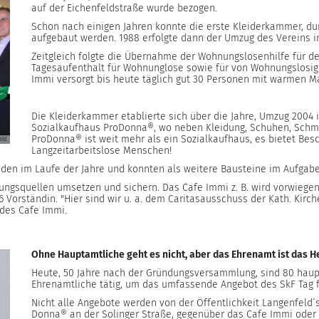
auf der Eichenfeldstraße wurde bezogen.
Schon nach einigen Jahren konnte die erste Kleiderkammer, du
aufgebaut werden. 1988 erfolgte dann der Umzug des Vereins i
Zeitgleich folgte die Übernahme der Wohnungslosenhilfe für 
Tagesaufenthalt für Wohnunglose sowie für von Wohnungslosig
Immi versorgt bis heute täglich gut 30 Personen mit warmen Ma
Die Kleiderkammer etablierte sich über die Jahre, Umzug 2004 i
Sozialkaufhaus ProDonna®, wo neben Kleidung, Schuhen, Sch
ProDonna® ist weit mehr als ein Sozialkaufhaus, es bietet Besc
eld
Langzeitarbeitslose Menschen!
den im Laufe der Jahre und konnten als weitere Bausteine im Aufgabe
ungsquellen umsetzen und sichern. Das Cafe Immi z. B. wird vorwiegen
6 Vorständin. "Hier sind wir u. a. dem Caritasausschuss der Kath. Kirc
 des Cafe Immi.
Ohne Hauptamtliche geht es nicht, aber das Ehrenamt ist das H
Heute, 50 Jahre nach der Gründungsversammlung, sind 80 haup
Ehrenamtliche tätig, um das umfassende Angebot des SkF Tag fü
Nicht alle Angebote werden von der Öffentlichkeit Langenfeld
Donna® an der Solinger Straße, gegenüber das Cafe Immi oder d