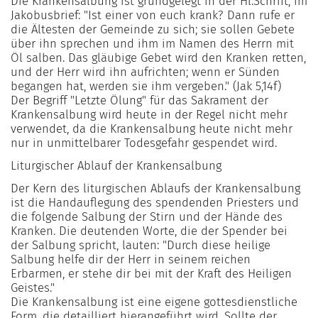
Die Krankensalbung ist grundgelegt in der Hl.Schrift, im
Jakobusbrief: "Ist einer von euch krank? Dann rufe er
die Ältesten der Gemeinde zu sich; sie sollen Gebete
über ihn sprechen und ihm im Namen des Herrn mit
Öl salben. Das gläubige Gebet wird den Kranken retten,
und der Herr wird ihn aufrichten; wenn er Sünden
begangen hat, werden sie ihm vergeben." (Jak 5,14f)
Der Begriff "Letzte Ölung" für das Sakrament der
Krankensalbung wird heute in der Regel nicht mehr
verwendet, da die Krankensalbung heute nicht mehr
nur in unmittelbarer Todesgefahr gespendet wird.
Liturgischer Ablauf der Krankensalbung
Der Kern des liturgischen Ablaufs der Krankensalbung
ist die Handauflegung des spendenden Priesters und
die folgende Salbung der Stirn und der Hände des
Kranken. Die deutenden Worte, die der Spender bei
der Salbung spricht, lauten: "Durch diese heilige
Salbung helfe dir der Herr in seinem reichen
Erbarmen, er stehe dir bei mit der Kraft des Heiligen
Geistes."
Die Krankensalbung ist eine eigene gottesdienstliche
Form, die detailliert hierangeführt wird. Sollte der